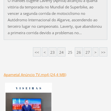
O irlandês Eugene Laverty (Aprilia) alcançou a quarta
vitória da temporada no Mundial de Superbike, ao
vencer a segunda corrida de motociclismo no
Autódromo Internacional do Algarve, ascendendo ao
terceiro lugar no campeonato. Laverty, que abandonou
a primeira corrida devido a problemas no...
<<
<
23
24
25
26
27
>
>>
Apametal Anúncio TV.mp4 (24,4 MB)