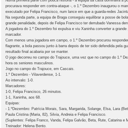
Numa primeira parte com pouca história - a equipa da casa dominava a p
procurava responder em contra-ataque -, o 1.º Dezembro inaugurou o marc
executado por Felipa Francisco, num lance em que a guarda-redes Jacinta
Na segunda parte, a equipa de Braga conseguiu equilibrar a posse de bol
grande penalidade, depois de Felipa Francisco ter derrubado Vanessa dent
A jogadora do 1.º Dezembro foi expulsa e viu Xaninha converter a grande 
marcador.
Com menos uma jogadora em campo, o 1.º Dezembro procurou responder 
flagrante, a bola passou junto à barra depois de ter sido defendida pela g
resultado final acabaria por se manter.
O jogo decorreu no campo do Trajouce, uma vez que no campo do 1.º D
hora os seniores masculinos.
Jogo no campo do Trajouce, em Cascais.
1.º Dezembro - Vilaverdense, 1-1.
Ao intervalo: 1-0.
Marcadores:
1-0, Felipa Francisco, 26 minutos.
1-1, Xaninha, aos 68.
Equipas:
- 1.ºDezembro: Patrícia Morais, Sara, Margarida, Solange, Elsa, Lara (Bet
Paula Cristina (Maria, 82), Silvia, Andreia e Felipa Francisco.
(Suplentes: Felipa Franco, Vanda, Felipa Galvão, Beta, Rute, Catarina e M
Treinador: Helena Bento.