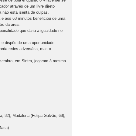
osse de bola enquanto o Vilaverdense
ador através de um livre direto
 não está isenta de culpas.
a e aos 68 minutos beneficiou de uma
ro da área.
penalidade que daria a igualdade no
e dispôs de uma oportunidade
uarda-redes adversária, mas o
ezembro, em Sintra, jogaram à mesma
a, 82), Madalena (Felipa Galvão, 68),
aria).