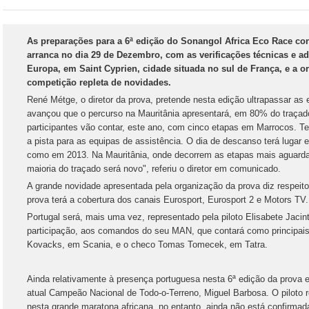
As preparações para a 6ª edição do Sonangol Africa Eco Race c
arranca no dia 29 de Dezembro, com as verificações técnicas e ad
Europa, em Saint Cyprien, cidade situada no sul de França, e a 
competição repleta de novidades.
René Métge, o diretor da prova, pretende nesta edição ultrapassar as e
avançou que o percurso na Mauritânia apresentará, em 80% do traçad
participantes vão contar, este ano, com cinco etapas em Marrocos. Te
a pista para as equipas de assistência. O dia de descanso terá lugar 
como em 2013. Na Mauritânia, onde decorrem as etapas mais aguarda
maioria do traçado será novo", referiu o diretor em comunicado.
A grande novidade apresentada pela organização da prova diz respeito 
prova terá a cobertura dos canais Eurosport, Eurosport 2 e Motors TV.
Portugal será, mais uma vez, representado pela piloto Elisabete Jacin
participação, aos comandos do seu MAN, que contará como principais
Kovacks, em Scania, e o checo Tomas Tomecek, em Tatra.
Ainda relativamente à presença portuguesa nesta 6ª edição da prova e
atual Campeão Nacional de Todo-o-Terreno, Miguel Barbosa. O piloto 
nesta grande maratona africana, no entanto, ainda não está confirmad