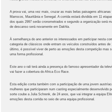
A prova vai, uma vez mais, cruzar as mais belas paisagens africanas 
Marrocos, Mauritânia e Senegal. A corrida estará dividida em 11 etapa
dos quais 2997 serão cronometrados e segundo a organização será ma
de descanso será novamente em Dakhla.
À semelhança do ano anterior os interessados em participar nesta corr
categoria de clássicos onde entram os veículos construídos antes de
último, é possível viver de perto as emoções desta competição mas se
uma forma profissional.
Este ano o rali terá ainda a presença do famoso apresentador da tele
vai fazer a cobertura do Africa Eco Race.
Esta edição conta também com a participação de uma jovem austríaca 
mulheres que participaram num casting especialmente desenvolvido par
sorte coube a Julia Schrenk, de 24 anos, que vai integrar a equipa Elit
emoções desta corrida no seio de uma equipa profissional.