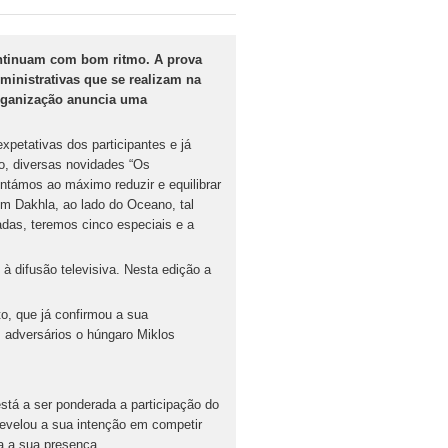
ontinuam com bom ritmo. A prova
ministrativas que se realizam na
organização anuncia uma
xpetativas dos participantes e já
o, diversas novidades “Os
ntámos ao máximo reduzir e equilibrar
em Dakhla, ao lado do Oceano, tal
das, teremos cinco especiais e a
à difusão televisiva. Nesta edição a
to, que já confirmou a sua
 adversários o húngaro Miklos
stá a ser ponderada a participação do
revelou a sua intenção em competir
a a sua presença.