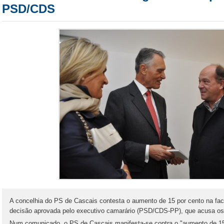
PSD/CDS
A concelhia do PS de Cascais contesta o aumento de 15 por cento na fa
decisão aprovada pelo executivo camarário (PSD/CDS-PP), que acusa os 
Num comunicado, o PS de Cascais manifesta-se contra o "aumento de 15 