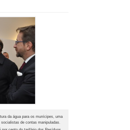
ctura da água para os munícipes, uma
socialistas de contas manipuladas.
por cento do tarifário dos Resíduos