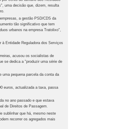
s", uma decisão que, dizem, resulta
ro.
as empresas, a gestão PSD/CDS da
mento tão significativo que tem
duos urbanos na empresa Tratolixo",
r à Entidade Reguladora dos Serviços
eiras, acusou os socialistas de
ue se dedica a "produzir uma série de
e uma pequena parcela da conta da
 euros, actualizada a taxa, passa
iada no ano passado e que estava
pal de Direitos de Passagem.
 de sublinhar que há, mesmo neste
 podem recorrer os agregados mais