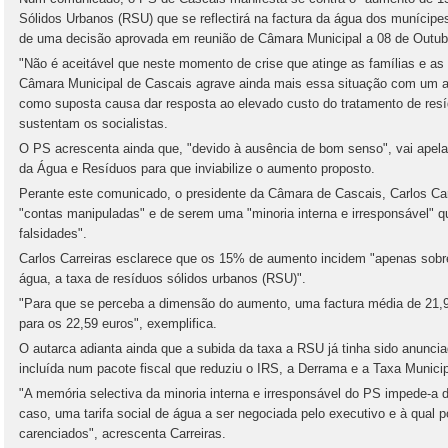
Sólidos Urbanos (RSU) que se reflectirá na factura da água dos munícipe
de uma decisão aprovada em reunião de Câmara Municipal a 08 de Outub
"Não é aceitável que neste momento de crise que atinge as famílias e 
Câmara Municipal de Cascais agrave ainda mais essa situação com um au
como suposta causa dar resposta ao elevado custo do tratamento de resí
sustentam os socialistas.
O PS acrescenta ainda que, "devido à ausência de bom senso", vai apela
da Água e Resíduos para que inviabilize o aumento proposto.
Perante este comunicado, o presidente da Câmara de Cascais, Carlos Carr
"contas manipuladas" e de serem uma "minoria interna e irresponsável" q
falsidades".
Carlos Carreiras esclarece que os 15% de aumento incidem "apenas sobr
água, a taxa de resíduos sólidos urbanos (RSU)".
"Para que se perceba a dimensão do aumento, uma factura média de 21,90
para os 22,59 euros", exemplifica.
O autarca adianta ainda que a subida da taxa a RSU já tinha sido anunc
incluída num pacote fiscal que reduziu o IRS, a Derrama e a Taxa Munici
"A memória selectiva da minoria interna e irresponsável do PS impede-a
caso, uma tarifa social de água a ser negociada pelo executivo e à qual
carenciados", acrescenta Carreiras.