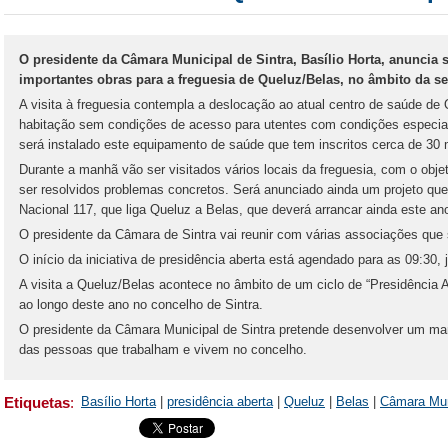
O presidente da Câmara Municipal de Sintra, Basílio Horta, anuncia sex
importantes obras para a freguesia de Queluz/Belas, no âmbito da s
A visita à freguesia contempla a deslocação ao atual centro de saúde de
habitação sem condições de acesso para utentes com condições especiai
será instalado este equipamento de saúde que tem inscritos cerca de 30 m
Durante a manhã vão ser visitados vários locais da freguesia, com o obj
ser resolvidos problemas concretos. Será anunciado ainda um projeto que
Nacional 117, que liga Queluz a Belas, que deverá arrancar ainda este an
O presidente da Câmara de Sintra vai reunir com várias associações que 
O início da iniciativa de presidência aberta está agendado para as 09:30,
A visita a Queluz/Belas acontece no âmbito de um ciclo de “Presidência Ab
ao longo deste ano no concelho de Sintra.
O presidente da Câmara Municipal de Sintra pretende desenvolver um m
das pessoas que trabalham e vivem no concelho.
Etiquetas
:
Basílio Horta
|
presidência aberta
|
Queluz
|
Belas
|
Câmara Muni