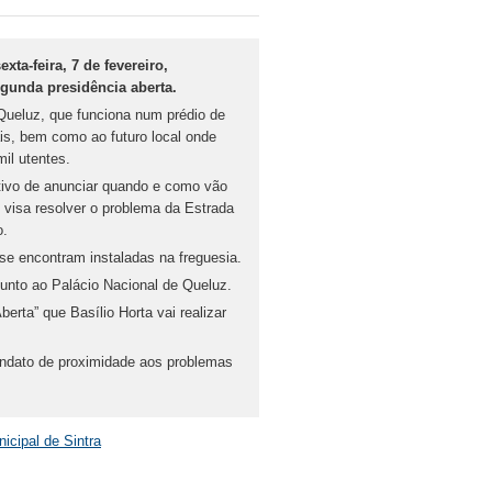
ta-feira, 7 de fevereiro,
egunda presidência aberta.
 Queluz, que funciona num prédio de
s, bem como ao futuro local onde
il utentes.
etivo de anunciar quando e como vão
 visa resolver o problema da Estrada
o.
se encontram instaladas na freguesia.
 junto ao Palácio Nacional de Queluz.
erta” que Basílio Horta vai realizar
andato de proximidade aos problemas
cipal de Sintra