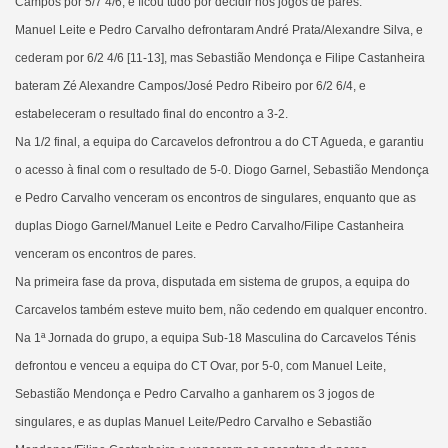
Campos por 5/7 4/6, e ficou tudo por decidir nos jogos de pares.
Manuel Leite e Pedro Carvalho defrontaram André Prata/Alexandre Silva, e
cederam por 6/2 4/6 [11-13], mas Sebastião Mendonça e Filipe Castanheira
bateram Zé Alexandre Campos/José Pedro Ribeiro por 6/2 6/4, e
estabeleceram o resultado final do encontro a 3-2.
Na 1/2 final, a equipa do Carcavelos defrontrou a do CT Agueda, e garantiu
o acesso à final com o resultado de 5-0. Diogo Garnel, Sebastião Mendonça
e Pedro Carvalho venceram os encontros de singulares, enquanto que as
duplas Diogo Garnel/Manuel Leite e Pedro Carvalho/Filipe Castanheira
venceram os encontros de pares.
Na primeira fase da prova, disputada em sistema de grupos, a equipa do
Carcavelos também esteve muito bem, não cedendo em qualquer encontro.
Na 1ª Jornada do grupo, a equipa Sub-18 Masculina do Carcavelos Ténis
defrontou e venceu a equipa do CT Ovar, por 5-0, com Manuel Leite,
Sebastião Mendonça e Pedro Carvalho a ganharem os 3 jogos de
singulares, e as duplas Manuel Leite/Pedro Carvalho e Sebastião