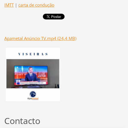
IMTT
|
carta de condução
Apametal Anúncio TV.mp4 (24,4 MB)
Contacto