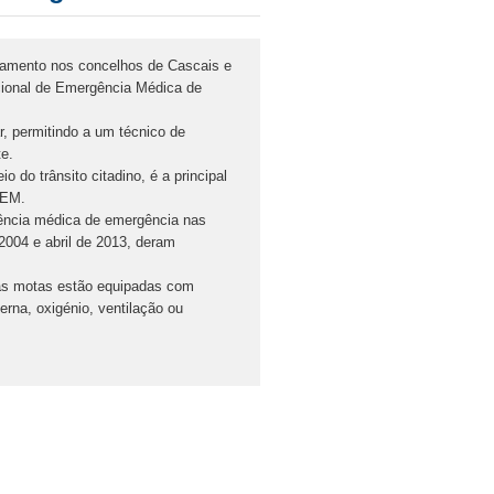
namento nos concelhos de Cascais e
cional de Emergência Médica de
r, permitindo a um técnico de
e.
do trânsito citadino, é a principal
NEM.
tência médica de emergência nas
 2004 e abril de 2013, deram
 as motas estão equipadas com
erna, oxigénio, ventilação ou