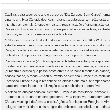
Cacilhas volta a ser este ano o centro do “Dia Europeu Sem Carros”, uma
dinamizar a Rua Cândido dos Reis”, avança a autarquia. Em 2010 esta arté
iniciativa ambiental, já tendo em vista a requalificação e “dinamização da
Passados dois anos a rua passou a ser pedonal e vai estar hoje, sexta-fei
inauguração com uma mega sardinhada à borla.
A “Semana Europeia da Mobilidade” decorrer entre os dias 16 e 22 de Set
esta freguesia como forma de a promover tanto a nível local como do tu
Reis, uma artéria antes ocupada pela circulação automóvel e estacionamen
mobilidade das pessoas e abrigar mais espaços para esplanadas.
Precisamente no ano (2010) em que as entidades da autarquia responsáv
rua de Cacilhas para receber medidas de caracter permanente, como a e
(autocarro eléctrico que passa nesta artéria e na zona histórica da cidade
pedonalização, Almada venceu o Prémio da Semana Europeia da Mobilidad
Comissão Europeia e que reconhece as cidades que mais se empenharam
campanha mundial de sensibilização para a mobilidade sustentável.
A edição do ano passado da “Semana Europeia da Mobilidade” envolveu 
o tema é a “Mobilidade na direcção certa”. Esta iniciativa é uma campanh
Câmara Municipal de Almada e pela Agência Municipal de Energia de Alm
soluções de mobilidade mais amigas do ambiente e sensibilizar os cidadã