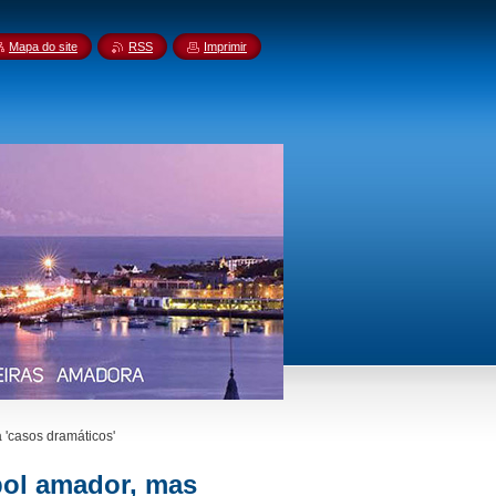
Mapa do site
RSS
Imprimir
 'casos dramáticos'
bol amador, mas