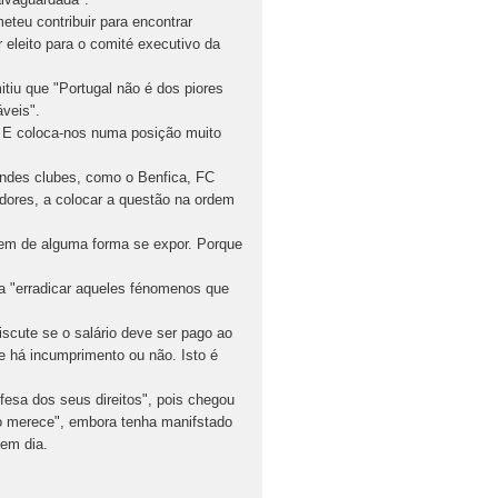
teu contribuir para encontrar
r eleito para o comité executivo da
iu que "Portugal não é dos piores
veis".
. E coloca-nos numa posição muito
andes clubes, como o Benfica, FC
adores, a colocar a questão na ordem
sem de alguma forma se expor. Porque
ara "erradicar aqueles fénomenos que
scute se o salário deve ser pago ao
e há incumprimento ou não. Isto é
fesa dos seus direitos", pois chegou
ão merece", embora tenha manifstado
 em dia.