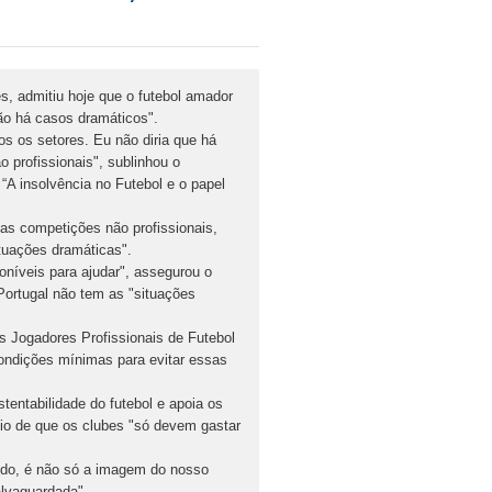
, admitiu hoje que o futebol amador
ão há casos dramáticos".
os os setores. Eu não diria que há
profissionais", sublinhou o
A insolvência no Futebol e o papel
as competições não profissionais,
ituações dramáticas".
níveis para ajudar", assegurou o
Portugal não tem as "situações
s Jogadores Profissionais de Futebol
condições mínimas para evitar essas
entabilidade do futebol e apoia os
pio de que os clubes "só devem gastar
uido, é não só a imagem do nosso
alvaguardada".