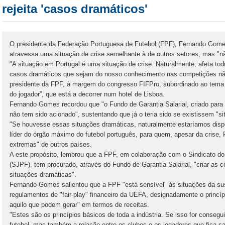
rejeita 'casos dramáticos'
O presidente da Federação Portuguesa de Futebol (FPF), Fernando Gomes
atravessa uma situação de crise semelhante à de outros setores, mas "n
"A situação em Portugal é uma situação de crise. Naturalmente, afeta tod
casos dramáticos que sejam do nosso conhecimento nas competições não 
presidente da FPF, à margem do congresso FIFPro, subordinado ao tema “
do jogador”, que está a decorrer num hotel de Lisboa.
Fernando Gomes recordou que "o Fundo de Garantia Salarial, criado para 
não tem sido acionado", sustentando que já o teria sido se existissem "s
"Se houvesse essas situações dramáticas, naturalmente estaríamos dispo
líder do órgão máximo do futebol português, para quem, apesar da crise, 
extremas" de outros países.
A este propósito, lembrou que a FPF, em colaboração com o Sindicato do
(SJPF), tem procurado, através do Fundo de Garantia Salarial, "criar as 
situações dramáticas".
Fernando Gomes salientou que a FPF "está sensível" às situações da sust
regulamentos de "fair-play" financeiro da UEFA, designadamente o princí
aquilo que podem gerar" em termos de receitas.
"Estes são os princípios básicos de toda a indústria. Se isso for conseg
futebol, mas também a relação entre os clubes e os jogadores que fica s