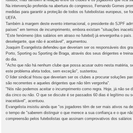
Na intervenção proferida na abertura do congresso, Fernando Gomes prome
medidas para garantir a proteção de todos os futebolistas europeus, se fo
UEFA.
Também à margem deste evento internacional, o presidente do SJPF admit
países" em termos de incumprimento, embora existam "situações inaceitá
"Este fenómeno (dos salários em atraso no futebol) já envergonha o país
deselegante, que não é aceitável", argumentou.
Joaquim Evangelista defendeu que deveriam ser os responsáveis dos gr
Porto, Sporting ou Sporting de Braga, através dos seus dirigentes e trein
do dia.
"Acho que não há nenhum clube que possa acusar outro nesta matéria, 
este problema afeta todos, sem exceção", sustentou.
O líder sindical frisou que deveriam ser os clubes a procurar soluções p
são recorrentes e aqueles dirigentes que não têm vergonha".
"Nós não podemos aceitar o incumprimento como regra. Hoje, já não se di
dia cinco ou não. O que se discute é se passados 60 dias é legítimo ou s
inaceitável", acentuou.
Evangelista insistiu ainda que "os jogadores têm de ser mais ativos na de
o tempo de "saberem distinguir o que merece a sua confiança e o que n
compreensão pelos futebolistas que assinam comprovativos dos salários