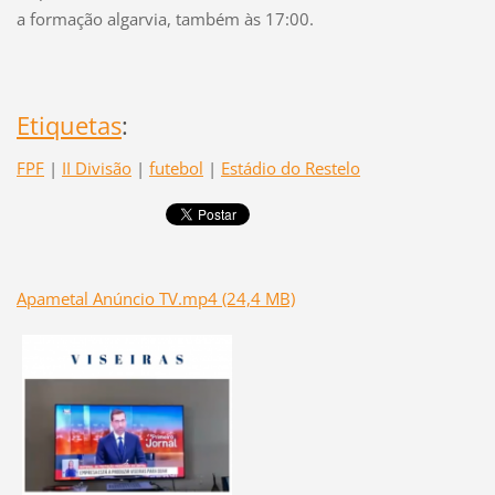
a formação algarvia, também às 17:00.
Etiquetas
:
FPF
|
II Divisão
|
futebol
|
Estádio do Restelo
Apametal Anúncio TV.mp4 (24,4 MB)