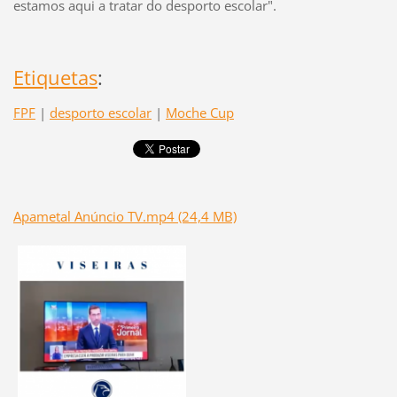
estamos aqui a tratar do desporto escolar".
Etiquetas
:
FPF
|
desporto escolar
|
Moche Cup
Apametal Anúncio TV.mp4 (24,4 MB)