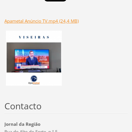
Apametal Anúncio TV.mp4 (24,4 MB)
Contacto
Jornal da Região
Rua do Alto do Forte, n.º 5