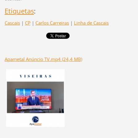
Etiquetas
:
Cascais
|
CP
|
Carlos Carreiras
|
Linha de Cascais
Apametal Anúncio TV.mp4 (24,4 MB)