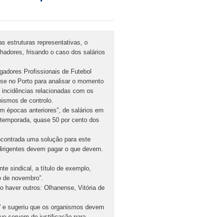
as estruturas representativas, o
adores, frisando o caso dos salários
gadores Profissionais de Futebol
se no Porto para analisar o momento
 incidências relacionadas com os
ismos de controlo.
m épocas anteriores”, de salários em
a temporada, quase 50 por cento dos
encontrada uma solução para este
dirigentes devem pagar o que devem.
te sindical, a título de exemplo,
o de novembro”.
o haver outros: Olhanense, Vitória de
” e sugeriu que os organismos devem
ue servem de justificação para