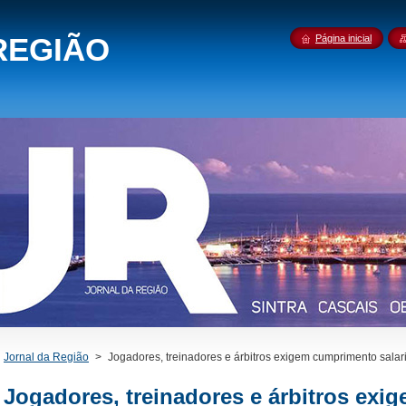
REGIÃO
Página inicial
Jornal da Região
>
Jogadores, treinadores e árbitros exigem cumprimento salari
Jogadores, treinadores e árbitros ex