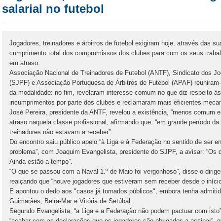
salarial no futebol
Jogadores, treinadores e árbitros de futebol exigiram hoje, através das su
cumprimento total dos compromissos dos clubes para com os seus trabalh
em atraso.
Associação Nacional de Treinadores de Futebol (ANTF), Sindicato dos Jo
(SJPF) e Associação Portuguesa de Árbitros de Futebol (APAF) reuniram-
da modalidade: no fim, revelaram interesse comum no que diz respeito às
incumprimentos por parte dos clubes e reclamaram mais eficientes mecan
José Pereira, presidente da ANTF, revelou a existência, “menos comum e
atraso naquela classe profissional, afirmando que, “em grande período d
treinadores não estavam a receber”.
Do encontro saiu público apelo “à Liga e à Federação no sentido de ser 
problema”, com Joaquim Evangelista, presidente do SJPF, a avisar: “Os 
Ainda estão a tempo”.
“O que se passou com a Naval 1.º de Maio foi vergonhoso”, disse o dirigen
realçando que “houve jogadores que estiveram sem receber desde o iníci
E apontou o dedo aos "casos já tornados públicos", embora tenha admitid
Guimarães, Beira-Mar e Vitória de Setúbal.
Segundo Evangelista, “a Liga e a Federação não podem pactuar com isto
“acabar com as declarações que os jogadores são obrigados a assinar”, q