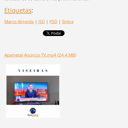
Etiquetas
:
Marco Almeida
|
JSD
|
PSD
|
Sintra
Apametal Anúncio TV.mp4 (24,4 MB)