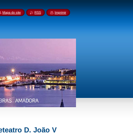
Mapa do site
RSS
Imprimir
teatro D. João V