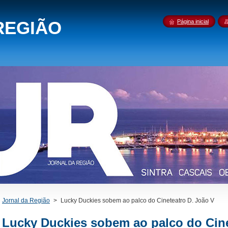
REGIÃO
Página inicial
Jornal da Região
>
Lucky Duckies sobem ao palco do Cineteatro D. João V
Lucky Duckies sobem ao palco do Cine