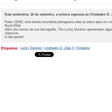
Esta sexta-feira, 16 de setembro, a música regressa ao Cineteatro D
Pelas 22h00, esta banda revivalista portuguesa sobe ao palco para um c
Rock'n'Roll.
Além dos temas da sua discografia, The Lucky Duckies apresentam algu
clássicos.
A não perder!
Etiquetas
:
Lucky Duckies
|
cineteatro D. João V
|
Amadora