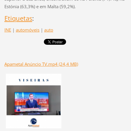
Estónia (63,3%) e em Malta (59,2%).
Etiquetas
:
INE
|
automóveis
|
auto
Apametal Anúncio TV.mp4 (24,4 MB)