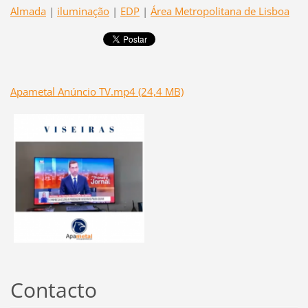
Almada
|
iluminação
|
EDP
|
Área Metropolitana de Lisboa
Apametal Anúncio TV.mp4 (24,4 MB)
Contacto