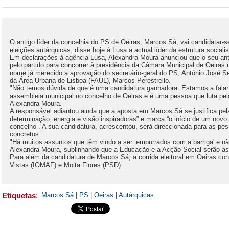
O antigo líder da concelhia do PS de Oeiras, Marcos Sá, vai candidatar-
eleições autárquicas, disse hoje à Lusa a actual líder da estrutura socialis
Em declarações à agência Lusa, Alexandra Moura anunciou que o seu ante
pelo partido para concorrer à presidência da Câmara Municipal de Oeiras 
nome já merecido a aprovação do secretário-geral do PS, António José S
da Área Urbana de Lisboa (FAUL), Marcos Perestrello.
"Não temos dúvida de que é uma candidatura ganhadora. Estamos a fala
assembleia municipal no concelho de Oeiras e é uma pessoa que luta pel
Alexandra Moura.
A responsável adiantou ainda que a aposta em Marcos Sá se justifica pela
determinação, energia e visão inspiradoras” e marca “o início de um novo 
concelho”. A sua candidatura, acrescentou, será direccionada para as pe
concretos.
"Há muitos assuntos que têm vindo a ser ‘empurrados com a barriga' e nã
Alexandra Moura, sublinhando que a Educação e a Acção Social serão as 
Para além da candidatura de Marcos Sá, a corrida eleitoral em Oeiras co
Vistas (IOMAF) e Moita Flores (PSD).
Etiquetas
:
Marcos Sá
|
PS
|
Oeiras
|
Autárquicas