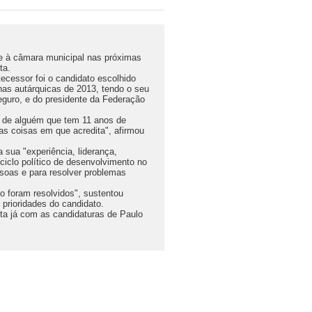
se à câmara municipal nas próximas
ta.
cessor foi o candidato escolhido
nas autárquicas de 2013, tendo o seu
eguro, e do presidente da Federação
r de alguém que tem 11 anos de
as coisas em que acredita", afirmou
 sua "experiência, liderança,
ciclo político de desenvolvimento no
ssoas e para resolver problemas
o foram resolvidos", sustentou
prioridades do candidato.
nta já com as candidaturas de Paulo