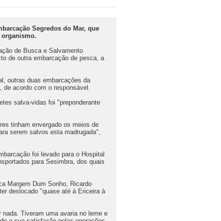
mbarcação Segredos do Mar, que
o organismo.
nação de Busca e Salvamento
cto de outra embarcação de pesca, a
al, outras duas embarcações da
a, de acordo com o responsável.
etes salva-vidas foi "preponderante
res tinham envergado os meios de
para serem salvos esta madrugada",
barcação foi levado para o Hospital
nsportados para Sesimbra, dos quais
esca Margem Dum Sonho, Ricardo
ter deslocado "quase até à Ericeira à
r nada. Tiveram uma avaria no leme e
ndo a sua satisfação pelas operações