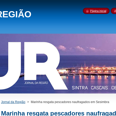
REGIÃO
Página inicial
Jornal da Região
>
Marinha resgata pescadores naufragados em Sesimbra
Marinha resgata pescadores naufraga