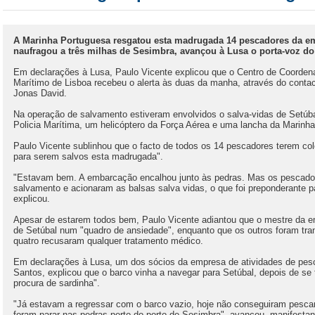
A Marinha Portuguesa resgatou esta madrugada 14 pescadores da e
naufragou a três milhas de Sesimbra, avançou à Lusa o porta-voz d
Em declarações à Lusa, Paulo Vicente explicou que o Centro de Coorde
Marítimo de Lisboa recebeu o alerta às duas da manha, através do conta
Jonas David.
Na operação de salvamento estiveram envolvidos o salva-vidas de Setúb
Policia Marítima, um helicóptero da Força Aérea e uma lancha da Marinh
Paulo Vicente sublinhou que o facto de todos os 14 pescadores terem col
para serem salvos esta madrugada".
"Estavam bem. A embarcação encalhou junto às pedras. Mas os pescado
salvamento e acionaram as balsas salva vidas, o que foi preponderante 
explicou.
Apesar de estarem todos bem, Paulo Vicente adiantou que o mestre da em
de Setúbal num "quadro de ansiedade", enquanto que os outros foram tra
quatro recusaram qualquer tratamento médico.
Em declarações à Lusa, um dos sócios da empresa de atividades de p
Santos, explicou que o barco vinha a navegar para Setúbal, depois de se 
procura de sardinha".
"Já estavam a regressar com o barco vazio, hoje não conseguiram pesca
foram parar nas pedras perto do porto de Sesimbra", avançou, manifesta