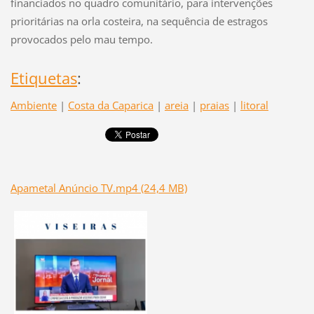
financiados no quadro comunitário, para intervenções
prioritárias na orla costeira, na sequência de estragos
provocados pelo mau tempo.
Etiquetas
:
Ambiente
|
Costa da Caparica
|
areia
|
praias
|
litoral
Apametal Anúncio TV.mp4 (24,4 MB)