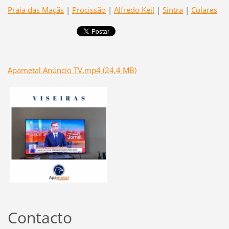
Praia das Maçãs
|
Procissão
|
Alfredo Keil
|
Sintra
|
Colares
Apametal Anúncio TV.mp4 (24,4 MB)
Contacto