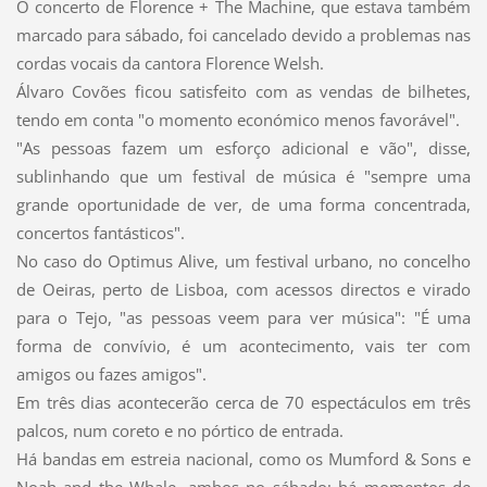
O concerto de Florence + The Machine, que estava também
marcado para sábado, foi cancelado devido a problemas nas
cordas vocais da cantora Florence Welsh.
Álvaro Covões ficou satisfeito com as vendas de bilhetes,
tendo em conta "o momento económico menos favorável".
"As pessoas fazem um esforço adicional e vão", disse,
sublinhando que um festival de música é "sempre uma
grande oportunidade de ver, de uma forma concentrada,
concertos fantásticos".
No caso do Optimus Alive, um festival urbano, no concelho
de Oeiras, perto de Lisboa, com acessos directos e virado
para o Tejo, "as pessoas veem para ver música": "É uma
forma de convívio, é um acontecimento, vais ter com
amigos ou fazes amigos".
Em três dias acontecerão cerca de 70 espectáculos em três
palcos, num coreto e no pórtico de entrada.
Há bandas em estreia nacional, como os Mumford & Sons e
Noah and the Whale, ambos no sábado; há momentos de