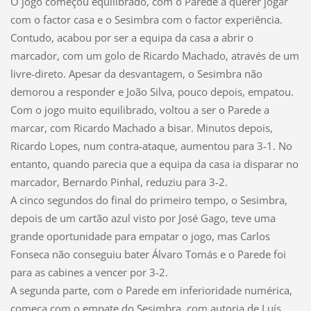
O jogo começou equilibrado, com o Parede a querer jogar
com o factor casa e o Sesimbra com o factor experiência.
Contudo, acabou por ser a equipa da casa a abrir o
marcador, com um golo de Ricardo Machado, através de um
livre-direto. Apesar da desvantagem, o Sesimbra não
demorou a responder e João Silva, pouco depois, empatou.
Com o jogo muito equilibrado, voltou a ser o Parede a
marcar, com Ricardo Machado a bisar. Minutos depois,
Ricardo Lopes, num contra-ataque, aumentou para 3-1. No
entanto, quando parecia que a equipa da casa ia disparar no
marcador, Bernardo Pinhal, reduziu para 3-2.
A cinco segundos do final do primeiro tempo, o Sesimbra,
depois de um cartão azul visto por José Gago, teve uma
grande oportunidade para empatar o jogo, mas Carlos
Fonseca não conseguiu bater Álvaro Tomás e o Parede foi
para as cabines a vencer por 3-2.
A segunda parte, com o Parede em inferioridade numérica,
começa com o empate do Sesimbra, com autoria de Luís