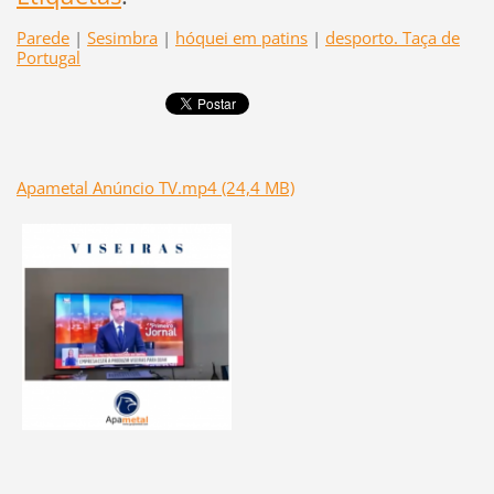
Parede
|
Sesimbra
|
hóquei em patins
|
desporto. Taça de
Portugal
Apametal Anúncio TV.mp4 (24,4 MB)