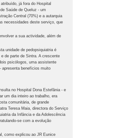
tribuído, já fora do Hospital
o de Saúde de Queluz - um
stração Central (70%) e a autarquia
às necessidades deste serviço, que
nvolver a sua actividade, além de
sta unidade de pedopsiquiatria é
e de parte de Sintra. A crescente
dois psicólogos, uma assistente
– apresenta benefícios muito
nsulta no Hospital Dona Estefânia - e
 um dia inteiro ao trabalho, era
osta comunitária, de grande
atra Teresa Maia, directora do Serviço
uiatria da Infância e da Adolescência
gratulando-se com a evolução
nal, como explicou ao JR Eunice