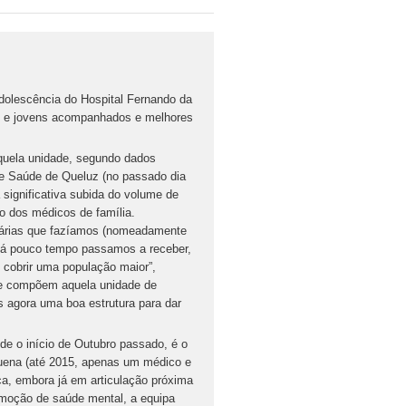
Adolescência do Hospital Fernando da
s e jovens acompanhados e melhores
quela unidade, segundo dados
e Saúde de Queluz (no passado dia
significativa subida do volume de
o dos médicos de família.
itárias que fazíamos (nomeadamente
á pouco tempo passamos a receber,
 cobrir uma população maior”,
que compõem aquela unidade de
 agora uma boa estrutura para dar
e o início de Outubro passado, é o
quena (até 2015, apenas um médico e
ca, embora já em articulação próxima
moção de saúde mental, a equipa