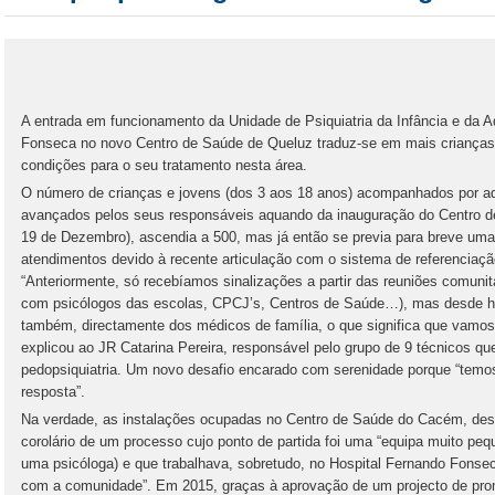
A entrada em funcionamento da Unidade de Psiquiatria da Infância e da 
Fonseca no novo Centro de Saúde de Queluz traduz-se em mais criança
condições para o seu tratamento nesta área.
O número de crianças e jovens (dos 3 aos 18 anos) acompanhados por a
avançados pelos seus responsáveis aquando da inauguração do Centro d
19 de Dezembro), ascendia a 500, mas já então se previa para breve uma 
atendimentos devido à recente articulação com o sistema de referenciaçã
“Anteriormente, só recebíamos sinalizações a partir das reuniões comun
com psicólogos das escolas, CPCJ’s, Centros de Saúde…), mas desde h
também, directamente dos médicos de família, o que significa que vamos
explicou ao JR Catarina Pereira, responsável pelo grupo de 9 técnicos 
pedopsiquiatria. Um novo desafio encarado com serenidade porque “temos
resposta”.
Na verdade, as instalações ocupadas no Centro de Saúde do Cacém, desd
corolário de um processo cujo ponto de partida foi uma “equipa muito pe
uma psicóloga) e que trabalhava, sobretudo, no Hospital Fernando Fonse
com a comunidade”. Em 2015, graças à aprovação de um projecto de pro