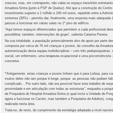
cresceu, mas, em contraponto, não cabia no espaço transitório entretanto a
Amadora-Sintra (junto à PSP de Queluz). Até que a construção do Centr
investimento superior a 1 milhão e 100 mil euros, repartido entre a Admini
sintrense (30%) – permitiu dar, finalmente, uma resposta mais adequada 
passou a funcionar em várias salas no 1º piso do edifício.
“Aqui temos espaços diferenciados que permitem a cada profissional dese
possibilitar, também, intervenções de grupo”, salienta Catarina Pereira.
Na sua totalidade, a população potencialmente alvo de apoio por parte de
composta por cerca de 76 mil crianças e jovens, do concelho da Amadora 
autonomização desta equipa multidisciplinar – com três pedopsiquiatras, 
social, um enfermeiro, uma terapeuta ocupacional e uma psicomotricista 
concretos.
“
Antigamente, estas crianças e jovens tinham que ir para Lisboa, para co
muitos deles não iam porque é longe, porque as pessoas não podiam faltar
complicado… Por outro lado, não era possível fazer este trabalho de resp
proximidade e em articulação com todas as estruturas”, enquadra a psiqui
de Psiquiatria do Hospital Amadora-Sintra (o qual inclui a Unidade de Psiq
agora a funcionar no Cacém, mas também a Psiquiatria de Adultos), con
realizada nesta área.
Trata-se, de resto, do cumprimento da estratégia adoptada a nível nacio