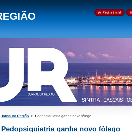
REGIÃO
Página inicial
Jornal da Região
>
Pedopsiquiatria ganha novo fôlego
Pedopsiquiatria ganha novo fôlego