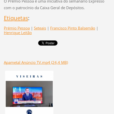
O Prémio Pessoa é uma iniciativa do semanário Expresso
com o patrocínio da Caixa Geral de Depósitos.
Etiquetas
:
Prémio Pessoa
|
Seteais
|
Francisco Pinto Balsemão
|
Henrique Leitão
Apametal Anúncio TV.mp4 (24,4 MB)