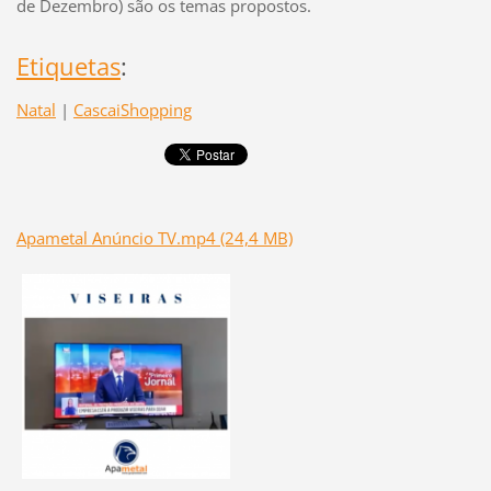
de Dezembro) são os temas propostos.
Etiquetas
:
Natal
|
CascaiShopping
Apametal Anúncio TV.mp4 (24,4 MB)