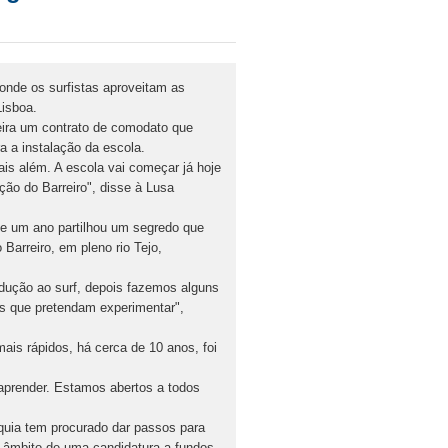
l onde os surfistas aproveitam as
Lisboa.
eira um contrato de comodato que
a a instalação da escola.
mais além. A escola vai começar já hoje
ção do Barreiro", disse à Lusa
de um ano partilhou um segredo que
Barreiro, em pleno rio Tejo,
dução ao surf, depois fazemos alguns
os que pretendam experimentar",
ais rápidos, há cerca de 10 anos, foi
 aprender. Estamos abertos a todos
rquia tem procurado dar passos para
o âmbito de uma candidatura a fundos