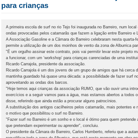
para crianças
A primeira escola de surf no rio Tejo foi inaugurada no Barreiro, num loca
ondas provocadas pelos catamarãs que fazem a ligação entre Barreiro e 
A Associação Gasoline e a Câmara do Barreiro celebraram nesta quarta-f
permite a utilização de um dos moinhos de vento da zona de Alburrica par
"É um orgulho assinar este contrato, pois vai permitir levar este projeto 
a funcionar, com um ‘workshop’ para crianças carenciadas de uma institui
Ricardo Carrajola, presidente da associação.
Ricardo Carrajola é um dos jovens de um grupo de amigos que há cerca 
mantinha guardado há quase uma década: a possibilidade de fazer surf no 
aproveitando as ondas dos barcos.
"Hoje temos aqui crianças da associação RUMO, que vão ouvir uma intro
exercícios e a seguir vamos para a água, mas estamos abertos a todos 
disse, referindo que ainda estão a procurar alguns patrocínios.
A substituição dos antigos cacilheiros pelos catamarãs, mais potentes e m
o motivo que possibilitou o surf no Barreiro.
"Fazer surf no Barreiro é um sonho e o local é ótimo para quem pretende
que pretendam experimentar ou aprender", concluiu.
O presidente da Câmara do Barreiro, Carlos Humberto, referiu que a auta
requalificar toda a zona de Alburrica, que está neste momento em obra n