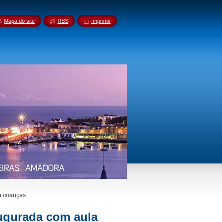
Mapa do site
RSS
Imprimir
a crianças
augurada com aula