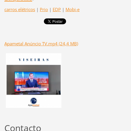
carros elétricos
|
Prio
|
EDP
|
Mobi-e
Apametal Anúncio TV.mp4 (24,4 MB)
Contacto