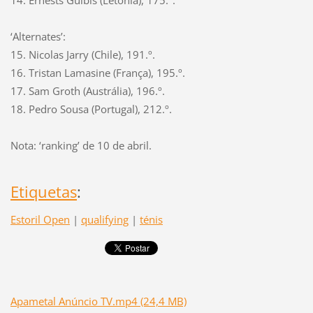
‘Alternates’:
15. Nicolas Jarry (Chile), 191.º.
16. Tristan Lamasine (França), 195.º.
17. Sam Groth (Austrália), 196.º.
18. Pedro Sousa (Portugal), 212.º.
Nota: ‘ranking’ de 10 de abril.
Etiquetas
:
Estoril Open
|
qualifying
|
ténis
Apametal Anúncio TV.mp4 (24,4 MB)