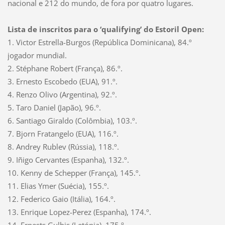
nacional e 212 do mundo, de fora por quatro lugares.
Lista de inscritos para o ‘qualifying’ do Estoril Open:
1. Victor Estrella-Burgos (República Dominicana), 84.º
jogador mundial.
2. Stéphane Robert (França), 86.º.
3. Ernesto Escobedo (EUA), 91.º.
4. Renzo Olivo (Argentina), 92.º.
5. Taro Daniel (Japão), 96.º.
6. Santiago Giraldo (Colômbia), 103.º.
7. Bjorn Fratangelo (EUA), 116.º.
8. Andrey Rublev (Rússia), 118.º.
9. Iñigo Cervantes (Espanha), 132.º.
10. Kenny de Schepper (França), 145.º.
11. Elias Ymer (Suécia), 155.º.
12. Federico Gaio (Itália), 164.º.
13. Enrique Lopez-Perez (Espanha), 174.º.
14. Ernests Gulbis (Letónia), 175.º.