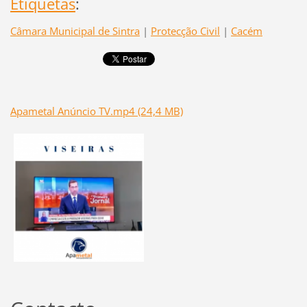
Etiquetas
:
Câmara Municipal de Sintra
|
Protecção Civil
|
Cacém
Apametal Anúncio TV.mp4 (24,4 MB)