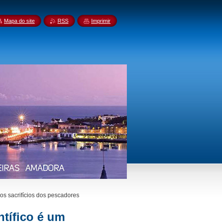
Mapa do site
RSS
Imprimir
aos sacrifícios dos pescadores
ntífico é um