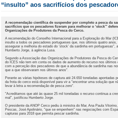
“insulto” aos sacrifícios dos pescador
A recomendação científica de suspender por completo a pesca da sa
sacrifícios que os pescadores fizeram para melhorar o ‘stock'" defe
Organizações de Produtores da Pesca do Cerco.
A recomendação do Conselho Internacional para a Exploração do Mar (ICES
insulto a todos os pescadores portugueses que, nos últimos quatro anos, 
assegurar a melhoria do estado do ‘stock’ da sardinha em portuguesas", 
Humberto Jorge, à agência Lusa.
Segundo a Associação das Organizações de Produtores da Pesca do Ce
do ICES não tem em conta os dados de aumento do recurso nos últimos d
com a perceção dos pescadores de que a abundância de sardinha nas nos
que a que observaram nos últimos anos".
Perante as várias hipóteses de captura até 24.650 toneladas apontadas p
da frota do cerco está disponível para vir a "encontrar uma solução qu
levar à letra a recomendação de pesca zero".
"Acreditamos que até às quase 25 mil toneladas o recurso continua a cr
mal", justificou Humberto Jorge.
O presidente da ANOP Cerco pediu à ministra do Mar, Ana Paula Vitorino,
Pescas, José Apolinário, "que se empenhem" nas negociações com Espa
capturas para 2018 que permita pescar sardinha.