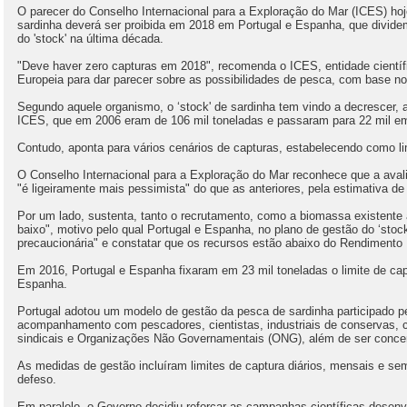
O parecer do Conselho Internacional para a Exploração do Mar (ICES) hoj
sardinha deverá ser proibida em 2018 em Portugal e Espanha, que divide
do 'stock' na última década.
"Deve haver zero capturas em 2018", recomenda o ICES, entidade cientí
Europeia para dar parecer sobre as possibilidades de pesca, com base no
Segundo aquele organismo, o ‘stock' de sardinha tem vindo a decrescer
ICES, que em 2006 eram de 106 mil toneladas e passaram para 22 mil e
Contudo, aponta para vários cenários de capturas, estabelecendo como li
O Conselho Internacional para a Exploração do Mar reconhece que a aval
"é ligeiramente mais pessimista" do que as anteriores, pela estimativa d
Por um lado, sustenta, tanto o recrutamento, como a biomassa existente a
baixo", motivo pelo qual Portugal e Espanha, no plano de gestão do ‘stoc
precaucionária" e constatar que os recursos estão abaixo do Rendiment
Em 2016, Portugal e Espanha fixaram em 23 mil toneladas o limite de cap
Espanha.
Portugal adotou um modelo de gestão da pesca de sardinha participado 
acompanhamento com pescadores, cientistas, industriais de conservas, 
sindicais e Organizações Não Governamentais (ONG), além de ser conc
As medidas de gestão incluíram limites de captura diários, mensais e se
defeso.
Em paralelo, o Governo decidiu reforçar as campanhas científicas desenvo