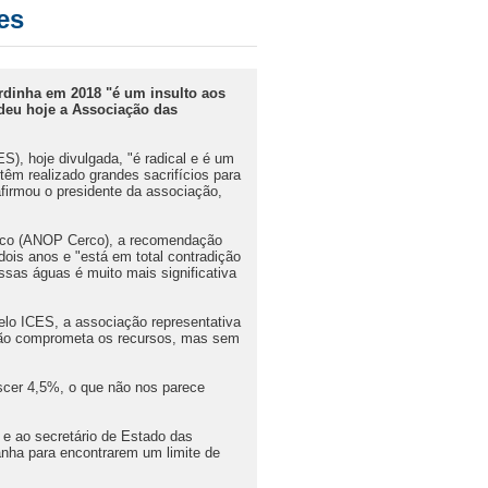
es
rdinha em 2018 "é um insulto aos
ndeu hoje a Associação das
), hoje divulgada, "é radical e é um
têm realizado grandes sacrifícios para
afirmou o presidente da associação,
rco (ANOP Cerco), a recomendação
ois anos e "está em total contradição
sas águas é muito mais significativa
elo ICES, a associação representativa
e não comprometa os recursos, mas sem
escer 4,5%, o que não nos parece
 e ao secretário de Estado das
nha para encontrarem um limite de