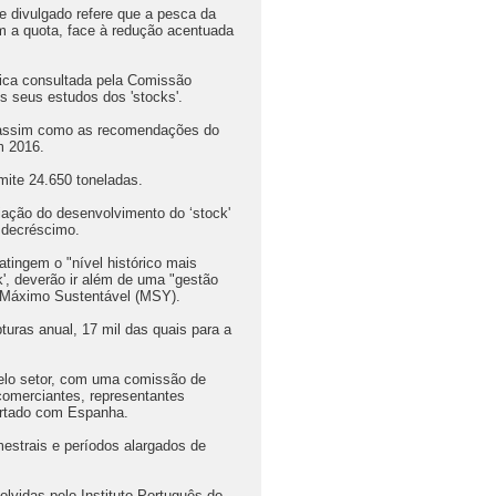
e divulgado refere que a pesca da
m a quota, face à redução acentuada
fica consultada pela Comissão
s seus estudos dos 'stocks'.
, assim como as recomendações do
m 2016.
mite 24.650 toneladas.
iação do desenvolvimento do ‘stock'
e decréscimo.
tingem o "nível histórico mais
k', deverão ir além de uma "gestão
o Máximo Sustentável (MSY).
turas anual, 17 mil das quais para a
pelo setor, com uma comissão de
comerciantes, representantes
ertado com Espanha.
mestrais e períodos alargados de
lvidas pelo Instituto Português do