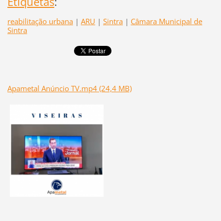
Etiquetas
:
reabilitação urbana
|
ARU
|
Sintra
|
Câmara Municipal de
Sintra
Apametal Anúncio TV.mp4 (24,4 MB)