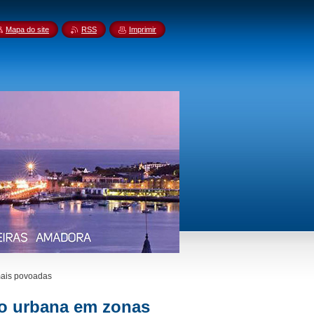
Mapa do site
RSS
Imprimir
 mais povoadas
ção urbana em zonas