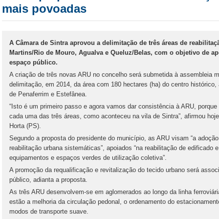
mais povoadas
A Câmara de Sintra aprovou a delimitação de três áreas de reabilit
Martins/Rio de Mouro, Agualva e Queluz/Belas, com o objetivo de apo
espaço público.
A criação de três novas ARU no concelho será submetida à assembleia mu
delimitação, em 2014, da área com 180 hectares (ha) do centro histórico,
de Penaferrim e Estefânea.
“Isto é um primeiro passo e agora vamos dar consistência à ARU, porque 
cada uma das três áreas, como aconteceu na vila de Sintra”, afirmou hoje 
Horta (PS).
Segundo a proposta do presidente do município, as ARU visam “a adoçã
reabilitação urbana sistemáticas”, apoiados “na reabilitação de edificado e
equipamentos e espaços verdes de utilização coletiva”.
A promoção da requalificação e revitalização do tecido urbano será asso
público, adianta a proposta.
As três ARU desenvolvem-se em aglomerados ao longo da linha ferroviária 
estão a melhoria da circulação pedonal, o ordenamento do estacionament
modos de transporte suave.