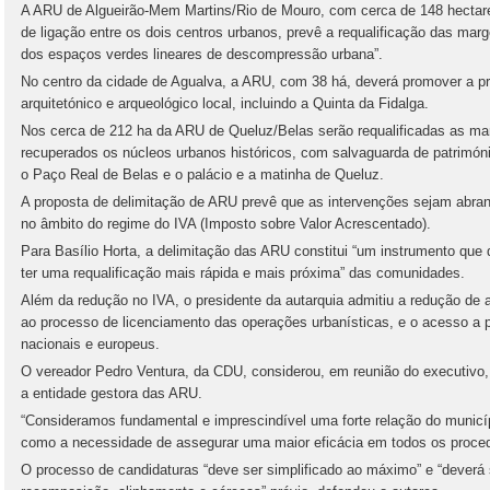
A ARU de Algueirão-Mem Martins/Rio de Mouro, com cerca de 148 hectares 
de ligação entre os dois centros urbanos, prevê a requalificação das marg
dos espaços verdes lineares de descompressão urbana”.
No centro da cidade de Agualva, a ARU, com 38 há, deverá promover a pr
arquitetónico e arqueológico local, incluindo a Quinta da Fidalga.
Nos cerca de 212 ha da ARU de Queluz/Belas serão requalificadas as mar
recuperados os núcleos urbanos históricos, com salvaguarda de patrimó
o Paço Real de Belas e o palácio e a matinha de Queluz.
A proposta de delimitação de ARU prevê que as intervenções sejam abra
no âmbito do regime do IVA (Imposto sobre Valor Acrescentado).
Para Basílio Horta, a delimitação das ARU constitui “um instrumento que d
ter uma requalificação mais rápida e mais próxima” das comunidades.
Além da redução no IVA, o presidente da autarquia admitiu a redução de a
ao processo de licenciamento das operações urbanísticas, e o acesso a p
nacionais e europeus.
O vereador Pedro Ventura, da CDU, considerou, em reunião do executivo, 
a entidade gestora das ARU.
“Consideramos fundamental e imprescindível uma forte relação do municí
como a necessidade de assegurar uma maior eficácia em todos os procedi
O processo de candidaturas “deve ser simplificado ao máximo” e “deverá