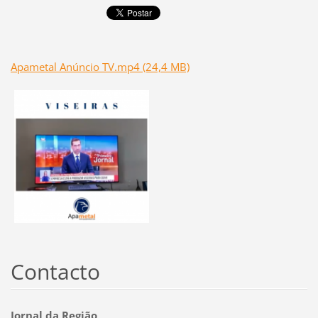
Apametal Anúncio TV.mp4 (24,4 MB)
Contacto
Jornal da Região