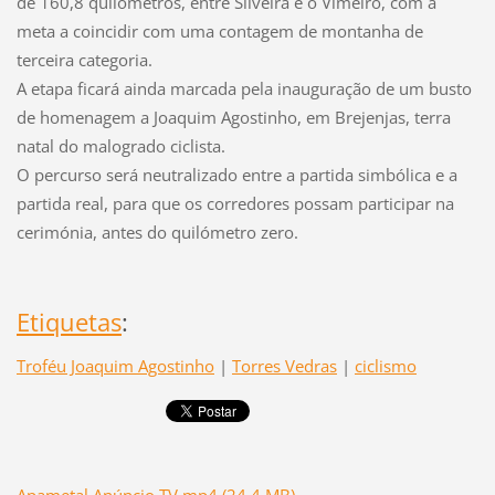
de 160,8 quilómetros, entre Silveira e o Vimeiro, com a
meta a coincidir com uma contagem de montanha de
terceira categoria.
A etapa ficará ainda marcada pela inauguração de um busto
de homenagem a Joaquim Agostinho, em Brejenjas, terra
natal do malogrado ciclista.
O percurso será neutralizado entre a partida simbólica e a
partida real, para que os corredores possam participar na
cerimónia, antes do quilómetro zero.
Etiquetas
:
Troféu Joaquim Agostinho
|
Torres Vedras
|
ciclismo
Apametal Anúncio TV.mp4 (24,4 MB)