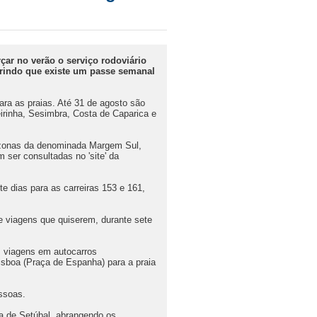
çar no verão o serviço rodoviário
eferindo que existe um passe semanal
ra as praias. Até 31 de agosto são
eirinha, Sesimbra, Costa de Caparica e
as zonas da denominada Margem Sul,
 ser consultadas no 'site' da
 dias para as carreiras 153 e 161,
de viagens que quiserem, durante sete
s viagens em autocarros
Lisboa (Praça de Espanha) para a praia
ssoas.
a de Setúbal, abrangendo os