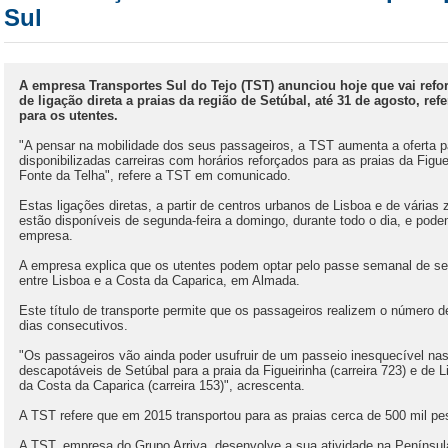
Sul
A empresa Transportes Sul do Tejo (TST) anunciou hoje que vai refor
de ligação direta a praias da região de Setúbal, até 31 de agosto, r
para os utentes.
"A pensar na mobilidade dos seus passageiros, a TST aumenta a oferta pa
disponibilizadas carreiras com horários reforçados para as praias da Figu
Fonte da Telha", refere a TST em comunicado.
Estas ligações diretas, a partir de centros urbanos de Lisboa e de vári
estão disponíveis de segunda-feira a domingo, durante todo o dia, e podem
empresa.
A empresa explica que os utentes podem optar pelo passe semanal de sete
entre Lisboa e a Costa da Caparica, em Almada.
Este título de transporte permite que os passageiros realizem o número 
dias consecutivos.
"Os passageiros vão ainda poder usufruir de um passeio inesquecível na
descapotáveis de Setúbal para a praia da Figueirinha (carreira 723) e de 
da Costa da Caparica (carreira 153)", acrescenta.
A TST refere que em 2015 transportou para as praias cerca de 500 mil pe
A TST, empresa do Grupo Arriva, desenvolve a sua atividade na Penínsul