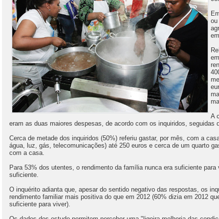
Em
ou
ag
em
Re
em
re
40
me
eu
ma
ma
A 
eram as duas maiores despesas, de acordo com os inquiridos, seguidas
Cerca de metade dos inquiridos (50%) referiu gastar, por mês, com a cas
água, luz, gás, telecomunicações) até 250 euros e cerca de um quarto g
com a casa.
Para 53% dos utentes, o rendimento da família nunca era suficiente para 
suficiente.
O inquérito adianta que, apesar do sentido negativo das respostas, os in
rendimento familiar mais positiva do que em 2012 (60% dizia em 2012 que
suficiente para viver).
Os dados dos estudo permitem perceber uma "ligeira melhoria das condiç