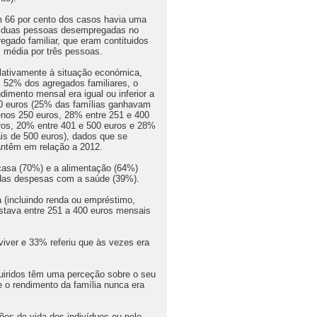
 66 por cento dos casos havia uma
 duas pessoas desempregadas no
regado familiar, que eram contituidos
 média por três pessoas.
lativamente à situação económica,
 52% dos agregados familiares, o
ndimento mensal era igual ou inferior a
0 euros (25% das famílias ganhavam
nos 250 euros, 28% entre 251 e 400
ros, 20% entre 401 e 500 euros e 28%
is de 500 euros), dados que se
ntêm em relação a 2012.
casa (70%) e a alimentação (64%)
 das despesas com a saúde (39%).
a (incluindo renda ou empréstimo,
astava entre 251 a 400 euros mensais
viver e 33% referiu que às vezes era
quiridos têm uma perceção sobre o seu
 o rendimento da família nunca era
ões de vida dos indivíduos ou pelo