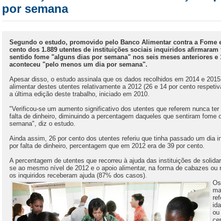
por semana
Segundo o estudo, promovido pelo Banco Alimentar contra a Fome e 
cento dos 1.889 utentes de instituições sociais inquiridos afirmaram t
sentido fome "alguns dias por semana" nos seis meses anteriores e 1
aconteceu "pelo menos um dia por semana".
Apesar disso, o estudo assinala que os dados recolhidos em 2014 e 2015
alimentar destes utentes relativamente a 2012 (26 e 14 por cento respetiv
a última edição deste trabalho, iniciado em 2010.
"Verificou-se um aumento significativo dos utentes que referem nunca ter 
falta de dinheiro, diminuindo a percentagem daqueles que sentiram fome o
semana", diz o estudo.
Ainda assim, 26 por cento dos utentes referiu que tinha passado um dia in
por falta de dinheiro, percentagem que em 2012 era de 39 por cento.
A percentagem de utentes que recorreu à ajuda das instituições de solida
se ao mesmo nível de 2012 e o apoio alimentar, na forma de cabazes ou re
os inquiridos receberam ajuda (87% dos casos).
Os
ma
re
id
ou
ce