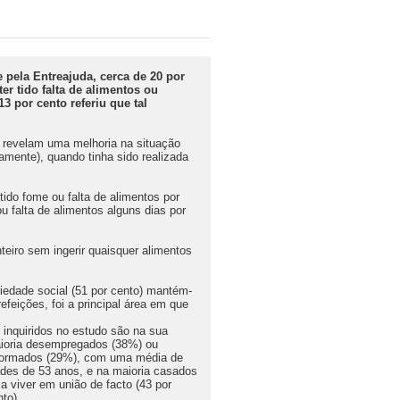
pela Entreajuda, cerca de 20 por
er tido falta de alimentos ou
3 por cento referiu que tal
 revelam uma melhoria na situação
amente), quando tinha sido realizada
tido fome ou falta de alimentos por
u falta de alimentos alguns dias por
teiro sem ingerir quaisquer alimentos
riedade social (51 por cento) mantém-
feições, foi a principal área em que
 inquiridos no estudo são na sua
ioria desempregados (38%) ou
formados (29%), com uma média de
ades de 53 anos, e na maioria casados
 a viver em união de facto (43 por
nto).