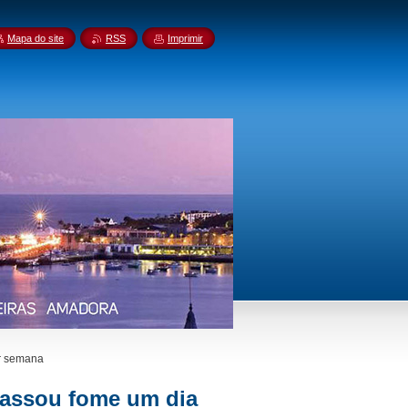
Mapa do site
RSS
Imprimir
or semana
 passou fome um dia