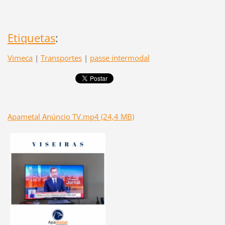
Etiquetas
:
Vimeca
|
Transportes
|
passe intermodal
Apametal Anúncio TV.mp4 (24,4 MB)