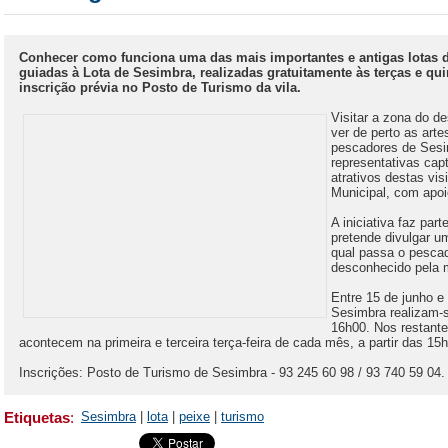
Conhecer como funciona uma das mais importantes e antigas lotas do
guiadas à Lota de Sesimbra, realizadas gratuitamente às terças e qui
inscrição prévia no Posto de Turismo da vila.
Visitar a zona do 
ver de perto as arte
pescadores de Sesi
representativas capt
atrativos destas vi
Municipal, com apo
A iniciativa faz par
pretende divulgar u
qual passa o pescad
desconhecido pela 
Entre 15 de junho e
Sesimbra realizam-s
16h00. Nos restante
acontecem na primeira e terceira terça-feira de cada mês, a partir das 15
Inscrições: Posto de Turismo de Sesimbra - 93 245 60 98 / 93 740 59 04
Etiquetas
:
Sesimbra
|
lota
|
peixe
|
turismo