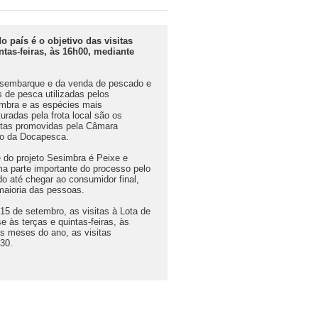
 país é o objetivo das visitas
ntas-feiras, às 16h00, mediante
desembarque e da venda de pescado e
s de pesca utilizadas pelos
mbra e as espécies mais
uradas pela frota local são os
sitas promovidas pela Câmara
io da Docapesca.
te do projeto Sesimbra é Peixe e
ma parte importante do processo pelo
o até chegar ao consumidor final,
maioria das pessoas.
 15 de setembro, as visitas à Lota de
e às terças e quintas-feiras, às
s meses do ano, as visitas
h30.
.