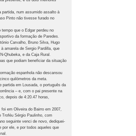
a partida, num assumido assalto à
so Pinto não tivesse furado no
o tempo que o Edgar perdeu no
esportivo da formação de Paredes.
ntónio Carvalho, Bruno Silva, Hugo
à amarela de Sergio Pardilla, que
MTN-Qhubeka, e da Caja Rural.
pas que podiam beneficiar da situação
a formação espanhola não descansou
 cinco quilómetros da meta.
e partida em Lousada, o português da
orrência – e, com o pai presente na
co, depois de 4:20.47 horas,
 foi em Oliveira do Bairro em 2007,
o Troféu Sérgio Paulinho, com
ano seguinte venci de novo, dediquei-
e por ele, e por todos aqueles que
nal.