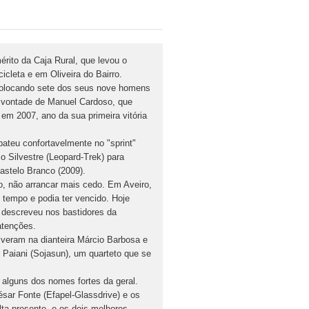
érito da Caja Rural, que levou o
icleta e em Oliveira do Bairro.
 colocando sete dos seus nove homens
 vontade de Manuel Cardoso, que
o em 2007, ano da sua primeira vitória
bateu confortavelmente no "sprint"
o Silvestre (Leopard-Trek) para
Castelo Branco (2009).
o, não arrancar mais cedo. Em Aveiro,
 tempo e podia ter vencido. Hoje
 descreveu nos bastidores da
atenções.
iveram na dianteira Márcio Barbosa e
 Paiani (Sojasun), um quarteto que se
, alguns dos nomes fortes da geral.
ésar Fonte (Efapel-Glassdrive) e os
ta presente, e os dois melhores