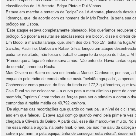
classificados da LA-Antarte, Edgar Pinto e Rui Vinhas.
Estava em marcha a tentativa de "golpe" da LA-Antarte, planeada desde 
liderança, que, de acordo com os homens de Mário Rocha, já seria sua ca
prólogo em Lisboa.
“Este ataque estava completamente planeado. Nós queríamos recuperar 
prólogo. Só poderia resultar se atacássemos em bloco”, disse o diretor d
Em bloco, a mancha laranja, que, além dos dois “top 15”, tinha na fuga A
Sancho, Paulinho, Barbosa e Rafael Silva, lançou um ataque desenfreado 
podia ter resultado, não fosse o trabalho conjunto da equipa do líder, a 
“Parece que a fuga só interessava a nós. Não entendo. Havia tantas equi
de corrida”, lamentou Rocha.
Mas Oliveira do Bairro estava destinada a Manuel Cardoso e, por isso, 
enquanto pelo rádio de corrida não se ouviu “pelotão agrupado”, a apenas
Conhecedor como poucos do final da tirada de 177,3 quilómetros, que tev
Caja Rural soube colocar-se – a curva para a meta eliminou parte da conc
memória, "sprintou" com todas as forças para ser o primeiro a cortar o ris
cumpridas à rápida média de 40,792 km/hora.
“De algumas das recordações que guardo do meu pai, a nível de ciclismo,
ano em que faleceu. Esteve aqui comigo quando venci pela primeira vez 
chegada a Oliveira do Bairro. A partir daí, esse dia marcou-me muito. No 
lhe essa vitória e agora, na parte final, o meu pai não me saiu da cabeça 
sofrem por mim, e pela equipa, tinha de conseguir esta vitória”, disse no fi