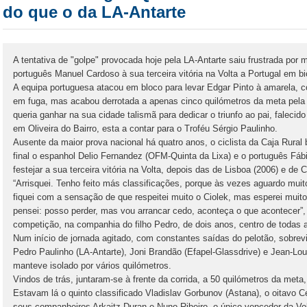
do que o da LA-Antarte
A tentativa de "golpe" provocada hoje pela LA-Antarte saiu frustrada por m
português Manuel Cardoso à sua terceira vitória na Volta a Portugal em bic
A equipa portuguesa atacou em bloco para levar Edgar Pinto à amarela,
em fuga, mas acabou derrotada a apenas cinco quilómetros da meta pela
queria ganhar na sua cidade talismã para dedicar o triunfo ao pai, falecid
em Oliveira do Bairro, esta a contar para o Troféu Sérgio Paulinho.
Ausente da maior prova nacional há quatro anos, o ciclista da Caja Rural 
final o espanhol Delio Fernandez (OFM-Quinta da Lixa) e o português Fábi
festejar a sua terceira vitória na Volta, depois das de Lisboa (2006) e de 
“Arrisquei. Tenho feito más classificações, porque às vezes aguardo muit
fiquei com a sensação de que respeitei muito o Ciolek, mas esperei muito
pensei: posso perder, mas vou arrancar cedo, aconteça o que acontecer”,
competição, na companhia do filho Pedro, de dois anos, centro de todas 
Num início de jornada agitado, com constantes saídas do pelotão, sobrev
Pedro Paulinho (LA-Antarte), Joni Brandão (Efapel-Glassdrive) e Jean-Lou
manteve isolado por vários quilómetros.
Vindos de trás, juntaram-se à frente da corrida, a 50 quilómetros da meta
Estavam lá o quinto classificado Vladislav Gorbunov (Astana), o oitavo C
seus companheiros Arkaitz Duran e Nuno Ribeiro, o único vencedor da Vol