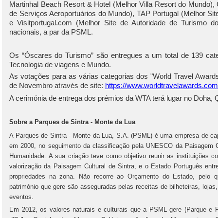
Martinhal Beach Resort & Hotel (Melhor Villa Resort do Mundo),
de Serviços Aeroportuários do Mundo), TAP Portugal (Melhor S
e Visitportugal.com (Melhor Site de Autoridade de Turismo 
nacionais, a par da PSML.
Os “Óscares do Turismo” são entregues a um total de 139 cate
Tecnologia de viagens e Mundo.
As votações para as várias categorias dos "World Travel Awards
de Novembro através de site:
https://www.worldtravelawards.com
A cerimónia de entrega dos prémios da WTA terá lugar no Doha, 
Sobre a Parques de Sintra - Monte da Lua
A Parques de Sintra - Monte da Lua, S.A. (PSML) é uma empresa de capi
em 2000, no seguimento da classificação pela UNESCO da Paisagem Cu
Humanidade. A sua criação teve como objetivo reunir as instituições c
valorização da Paisagem Cultural de Sintra, e o Estado Português entr
propriedades na zona. Não recorre ao Orçamento do Estado, pelo 
património que gere são asseguradas pelas receitas de bilheteiras, lojas
eventos.
Em 2012, os valores naturais e culturais que a PSML gere (Parque e 