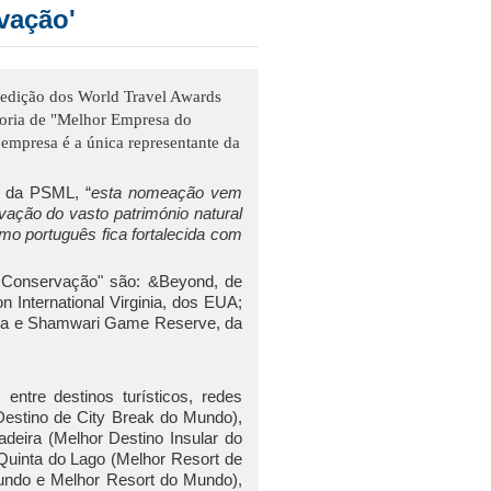
vação'
 edição dos World Travel Awards
goria de "Melhor Empresa do
empresa é a única representante da
o da PSML, “
esta nomeação vem
ação do vasto património natural
smo português fica fortalecida com
Conservação" são: &Beyond, de
n International Virginia, dos EUA;
ália e Shamwari Game Reserve, da
tre destinos turísticos, redes
 Destino de City Break do Mundo),
deira (Melhor Destino Insular do
Quinta do Lago (Melhor Resort de
undo e Melhor Resort do Mundo),