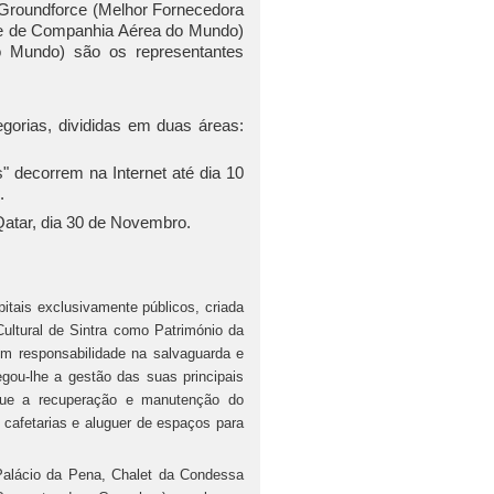
 Groundforce (Melhor Fornecedora
ite de Companhia Aérea do Mundo)
do Mundo) são os representantes
gorias, divididas em duas áreas:
" decorrem na Internet até dia 10
.
Qatar, dia 30 de Novembro.
tais exclusivamente públicos, criada
ltural de Sintra como Património da
om responsabilidade na salvaguarda e
egou-lhe a gestão das suas principais
que a recuperação e manutenção do
, cafetarias e aluguer de espaços para
Palácio da Pena, Chalet da Condessa