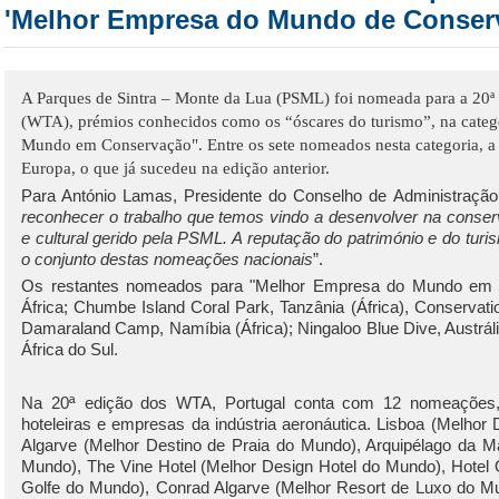
'Melhor Empresa do Mundo de Conser
A Parques de Sintra – Monte da Lua (PSML) foi nomeada para a 20ª
(WTA), prémios conhecidos como os “óscares do turismo”, na cate
Mundo em Conservação". Entre os sete nomeados nesta categoria, a 
Europa, o que já sucedeu na edição anterior.
Para António Lamas, Presidente do Conselho de Administraçã
reconhecer o trabalho que temos vindo a desenvolver na conserv
e cultural gerido pela PSML. A reputação do património e do turi
o conjunto destas nomeações nacionais
”.
Os restantes nomeados para "Melhor Empresa do Mundo em 
África; Chumbe Island Coral Park, Tanzânia (África), Conservatio
Damaraland Camp, Namíbia (África); Ningaloo Blue Dive, Austr
África do Sul.
Na 20ª edição dos WTA, Portugal conta com 12 nomeações, en
hoteleiras e empresas da indústria aeronáutica. Lisboa (Melhor
Algarve (Melhor Destino de Praia do Mundo), Arquipélago da Ma
Mundo), The Vine Hotel (
Melhor Design Hotel
do Mundo), Hotel 
Golfe do Mundo), Conrad Algarve (Melhor Resort de Luxo do M