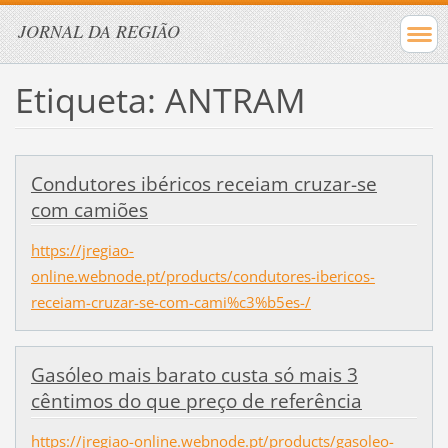
JORNAL DA REGIÃO
Etiqueta: ANTRAM
Condutores ibéricos receiam cruzar-se
com camiões
https://jregiao-
online.webnode.pt/products/condutores-ibericos-
receiam-cruzar-se-com-cami%c3%b5es-/
Gasóleo mais barato custa só mais 3
cêntimos do que preço de referência
https://jregiao-online.webnode.pt/products/gasoleo-