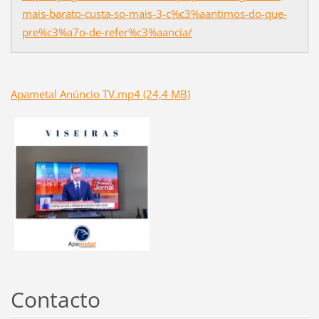
mais-barato-custa-so-mais-3-c%c3%aantimos-do-que-
pre%c3%a7o-de-refer%c3%aancia/
Apametal Anúncio TV.mp4 (24,4 MB)
Contacto