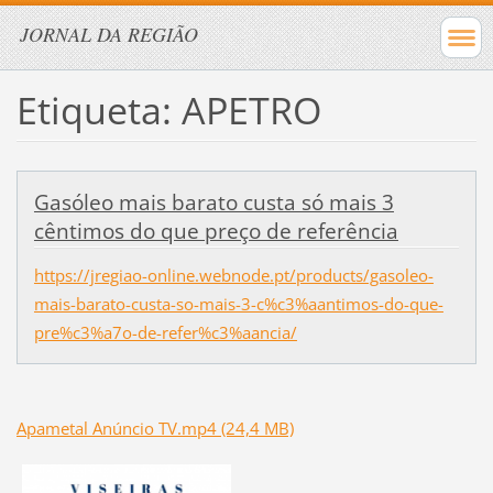
JORNAL DA REGIÃO
Etiqueta: APETRO
Gasóleo mais barato custa só mais 3
cêntimos do que preço de referência
https://jregiao-online.webnode.pt/products/gasoleo-
mais-barato-custa-so-mais-3-c%c3%aantimos-do-que-
pre%c3%a7o-de-refer%c3%aancia/
Apametal Anúncio TV.mp4 (24,4 MB)