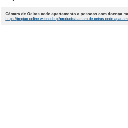
Câmara de Oeiras cede apartamento a pessoas com doença me
https://jregiao-online.webnode.pt/products/camara-de-oeiras-cede-apart