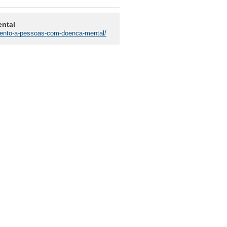
ntal
amento-a-pessoas-com-doenca-mental/