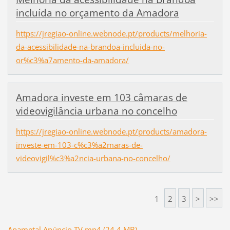
incluída no orçamento da Amadora
https://jregiao-online.webnode.pt/products/melhoria-
da-acessibilidade-na-brandoa-incluida-no-
or%c3%a7amento-da-amadora/
Amadora investe em 103 câmaras de
videovigilância urbana no concelho
https://jregiao-online.webnode.pt/products/amadora-
investe-em-103-c%c3%a2maras-de-
videovigil%c3%a2ncia-urbana-no-concelho/
1
2
3
>
>>
Apametal Anúncio TV.mp4 (24,4 MB)