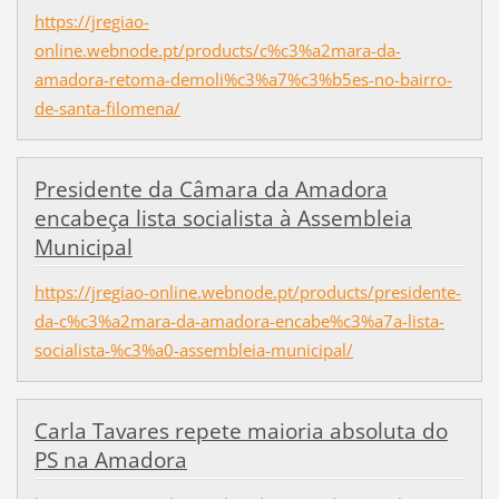
https://jregiao-
online.webnode.pt/products/c%c3%a2mara-da-
amadora-retoma-demoli%c3%a7%c3%b5es-no-bairro-
de-santa-filomena/
Presidente da Câmara da Amadora
encabeça lista socialista à Assembleia
Municipal
https://jregiao-online.webnode.pt/products/presidente-
da-c%c3%a2mara-da-amadora-encabe%c3%a7a-lista-
socialista-%c3%a0-assembleia-municipal/
Carla Tavares repete maioria absoluta do
PS na Amadora