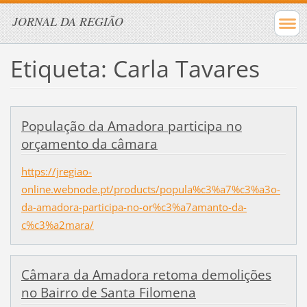
JORNAL DA REGIÃO
Etiqueta: Carla Tavares
População da Amadora participa no
orçamento da câmara
https://jregiao-
online.webnode.pt/products/popula%c3%a7%c3%a3o-
da-amadora-participa-no-or%c3%a7amanto-da-
c%c3%a2mara/
Câmara da Amadora retoma demolições
no Bairro de Santa Filomena