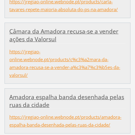
https://jregiao-online.webnode.pt/products/carla-
tavares-repete-maioria-absoluta-do-ps-na-amadora/
Câmara da Amadora recusa-se a vender
ações da Valorsul
https://jregiao-
online.webnode.pt/products/c%c3%a2mara-da-
amadora-recusa-se-a-vender-a%c3%a7%c3%b5es-da-
valorsul/
Amadora espalha banda desenhada pelas
ruas da cidade
https://jregiao-online.webnode.pt/products/amadora-
espalha-banda-desenhada-pelas-ruas-da-cidade/