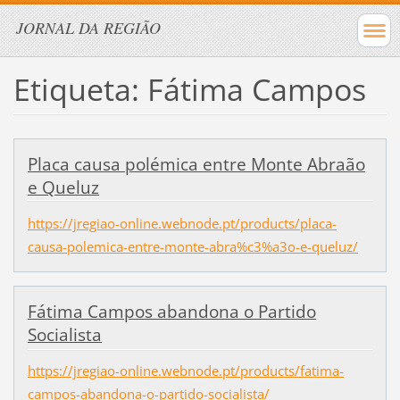
JORNAL DA REGIÃO
Etiqueta: Fátima Campos
Placa causa polémica entre Monte Abraão
e Queluz
https://jregiao-online.webnode.pt/products/placa-
causa-polemica-entre-monte-abra%c3%a3o-e-queluz/
Fátima Campos abandona o Partido
Socialista
https://jregiao-online.webnode.pt/products/fatima-
campos-abandona-o-partido-socialista/