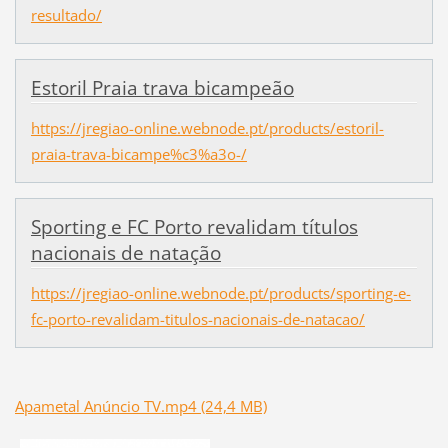
resultado/
Estoril Praia trava bicampeão
https://jregiao-online.webnode.pt/products/estoril-
praia-trava-bicampe%c3%a3o-/
Sporting e FC Porto revalidam títulos
nacionais de natação
https://jregiao-online.webnode.pt/products/sporting-e-
fc-porto-revalidam-titulos-nacionais-de-natacao/
Apametal Anúncio TV.mp4 (24,4 MB)