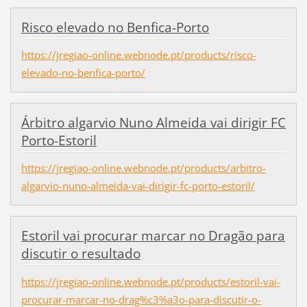
Risco elevado no Benfica-Porto
https://jregiao-online.webnode.pt/products/risco-
elevado-no-benfica-porto/
Árbitro algarvio Nuno Almeida vai dirigir FC
Porto-Estoril
https://jregiao-online.webnode.pt/products/arbitro-
algarvio-nuno-almeida-vai-dirigir-fc-porto-estoril/
Estoril vai procurar marcar no Dragão para
discutir o resultado
https://jregiao-online.webnode.pt/products/estoril-vai-
procurar-marcar-no-drag%c3%a3o-para-discutir-o-