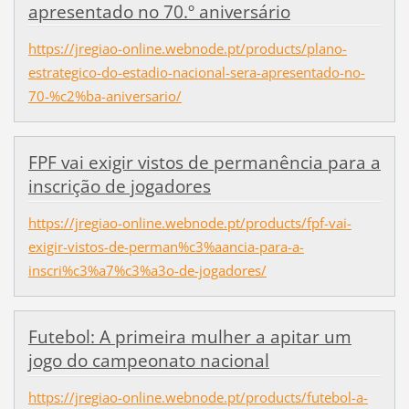
apresentado no 70.º aniversário
https://jregiao-online.webnode.pt/products/plano-
estrategico-do-estadio-nacional-sera-apresentado-no-
70-%c2%ba-aniversario/
FPF vai exigir vistos de permanência para a
inscrição de jogadores
https://jregiao-online.webnode.pt/products/fpf-vai-
exigir-vistos-de-perman%c3%aancia-para-a-
inscri%c3%a7%c3%a3o-de-jogadores/
Futebol: A primeira mulher a apitar um
jogo do campeonato nacional
https://jregiao-online.webnode.pt/products/futebol-a-