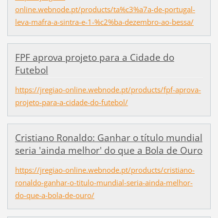
online.webnode.pt/products/ta%c3%a7a-de-portugal-
leva-mafra-a-sintra-e-1-%c2%ba-dezembro-ao-bessa/
FPF aprova projeto para a Cidade do
Futebol
https://jregiao-online.webnode.pt/products/fpf-aprova-
projeto-para-a-cidade-do-futebol/
Cristiano Ronaldo: Ganhar o título mundial
seria 'ainda melhor' do que a Bola de Ouro
https://jregiao-online.webnode.pt/products/cristiano-
ronaldo-ganhar-o-titulo-mundial-seria-ainda-melhor-
do-que-a-bola-de-ouro/