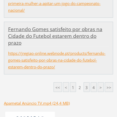
primeira-mulher-a-apitar-um-jogo-do-campeonato-
nacional/
Fernando Gomes satisfeito por obras na
Cidade do Futebol estarem dentro do
prazo
https://jregiao-online.webnode.pt/products/fernando-
gomes-satisfeito-por-obras-na-cidade-do-futebol-
estarem-dentro-do-prazo/
<<
<
1
2
3
4
>
>>
Apametal Anúncio TV.mp4 (24,4 MB)